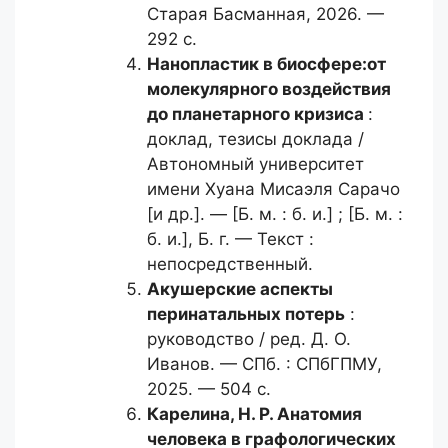
Старая Басманная, 2026. —
292 с.
Нанопластик в биосфере:
от
молекулярного воздействия
до планетарного кризиса
:
доклад, тезисы доклада /
Автономный университет
имени Хуана Мисаэля Сарачо
[и др.]. — [Б. м. : б. и.] ; [Б. м. :
б. и.], Б. г. — Текст :
непосредственный.
Акушерские аспекты
перинатальных
потерь
:
руководство / ред. Д. О.
Иванов. — СПб. : СПбГПМУ,
2025. — 504 с.
Карелина, Н. Р.
Анатомия
человека в графологических