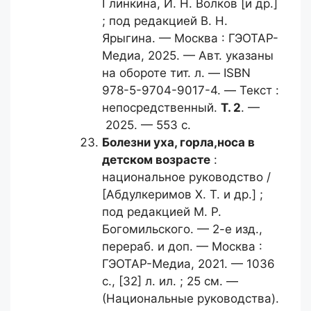
Глинкина, И. Н. Волков [и др.]
; под редакцией В. Н.
Ярыгина. — Москва : ГЭОТАР-
Медиа, 2025. — Авт. указаны
на обороте тит. л. — ISBN
978-5-9704-9017-4. — Текст :
непосредственный.
Т. 2
. —
2025. — 553 с.
Болезни уха, горла,
носа в
детском возрасте
:
национальное руководство /
[Абдулкеримов Х. Т. и др.] ;
под редакцией М. Р.
Богомильского. — 2-е изд.,
перераб. и доп. — Москва :
ГЭОТАР-Медиа, 2021. — 1036
с., [32] л. ил. ; 25 см. —
(Национальные руководства).