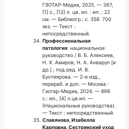
ГЭОТАР-Медиа, 2025. — 367,
[1] с., [12] л. цв. ил. : ил. ; 22
см. — Библиогр.: с. 358 700
экз. — Текст :
непосредственный.
Профессиональная
патология
: национальное
руководство / В. Б. Алексеев,
Н. Х. Амиров, Н. А. Анварул [и
др.] ; под ред. И. В.
Бухтиярова. — 2-е изд.,
перераб. и доп. — Москва :
Гэотар-Медиа, 2024. — 898
с.: ил., [4] л.цв.ил. —
(Национальные руководства).
— Текст : непосредственный.
Славянова, Изабелла
Карповна.
Сестринский уход