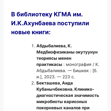
В библиотеку КГМА им.
И.К.Ахунбаева поступили
новые книги:
Абдыбалиева, К.
Медбиофизиканы окутуунун
теориясы менен
практикасы
: монография / К.
Абдыбалиева. — Бишкек : [б.
и.], 2023. — 223 с.
Бекташева, Аида
Кубанычбековна.
Клинико-
диагностическая значимость
микробиоты кариозных
покорневых каналов при