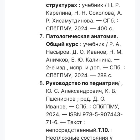
структурах
: учебник / Н. Р.
Карелина, Н. Н. Соколова, А.
Р. Хисамутдинова. — СПб. :
СПбГПМУ, 2024. — 400 с.
Патологическая анатомия.
Общий
курс
: учебник / Р. А.
Насыров, Д. О. Иванов, Н. М.
Аничков, Е. Ю. Калинина. —
2-е изд., испр. и доп. — СПб. :
СПбГПМУ, 2024. — 288 с.
Руководство по педиатрии
/ ,
Ю. С. Александрович, К. В.
Пшениснов ; ред. Д. О.
Иванов. — СПб. : СПбГПМУ,
2024. — ISBN 978-5-907443-
71-6. — Текст :
непосредственный.
Т.10.
:
Неотложные состояния у