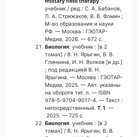
military field therapy
:
учебник / ред.: С. А. Бабанов,
Л. А. Стрижаков, В. В. Фомин ;
М-во образования и науки
РФ. — Москва : ГЭОТАР-
Медиа, 2026. — 672 с.
Биология
: учебник : [в 2
томах] / B. Н. Ярыгин, B. В.
Глинкина, И. Н. Волков [и др.]
; под редакцией В. Н.
Ярыгина. — Москва : ГЭОТАР-
Медиа, 2025. — Авт. указаны
на обороте тит. л. — ISBN
978-5-9704-9017-4. — Текст :
непосредственный.
Т. 1
. —
2025. — 725 с.
Биология
: учебник : [в 2
томах] / B. Н. Ярыгин, B. В.