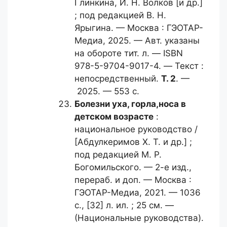
Глинкина, И. Н. Волков [и др.]
; под редакцией В. Н.
Ярыгина. — Москва : ГЭОТАР-
Медиа, 2025. — Авт. указаны
на обороте тит. л. — ISBN
978-5-9704-9017-4. — Текст :
непосредственный.
Т. 2
. —
2025. — 553 с.
Болезни уха, горла,
носа в
детском возрасте
:
национальное руководство /
[Абдулкеримов Х. Т. и др.] ;
под редакцией М. Р.
Богомильского. — 2-е изд.,
перераб. и доп. — Москва :
ГЭОТАР-Медиа, 2021. — 1036
с., [32] л. ил. ; 25 см. —
(Национальные руководства).