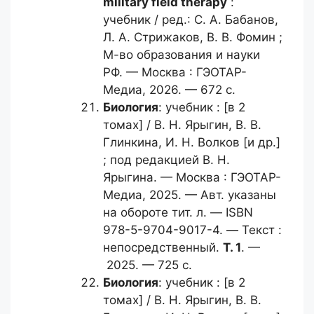
military field therapy
:
учебник / ред.: С. А. Бабанов,
Л. А. Стрижаков, В. В. Фомин ;
М-во образования и науки
РФ. — Москва : ГЭОТАР-
Медиа, 2026. — 672 с.
Биология
: учебник : [в 2
томах] / B. Н. Ярыгин, B. В.
Глинкина, И. Н. Волков [и др.]
; под редакцией В. Н.
Ярыгина. — Москва : ГЭОТАР-
Медиа, 2025. — Авт. указаны
на обороте тит. л. — ISBN
978-5-9704-9017-4. — Текст :
непосредственный.
Т. 1
. —
2025. — 725 с.
Биология
: учебник : [в 2
томах] / B. Н. Ярыгин, B. В.