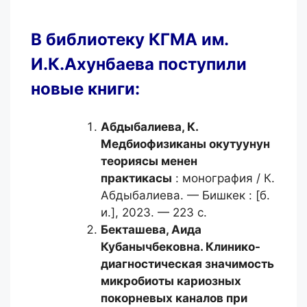
В библиотеку КГМА им.
И.К.Ахунбаева поступили
новые книги:
Абдыбалиева, К.
Медбиофизиканы окутуунун
теориясы менен
практикасы
: монография / К.
Абдыбалиева. — Бишкек : [б.
и.], 2023. — 223 с.
Бекташева, Аида
Кубанычбековна.
Клинико-
диагностическая значимость
микробиоты кариозных
покорневых каналов при