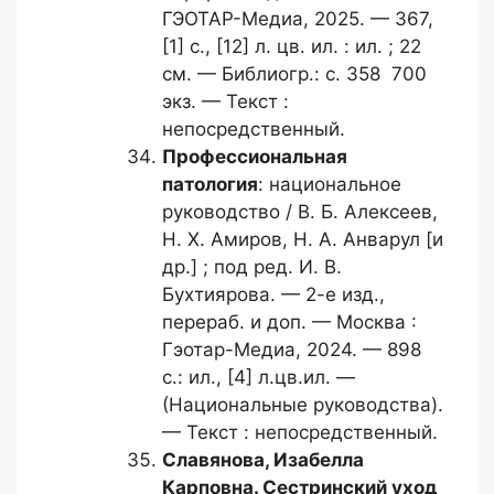
ГЭОТАР-Медиа, 2025. — 367,
[1] с., [12] л. цв. ил. : ил. ; 22
см. — Библиогр.: с. 358 700
экз. — Текст :
непосредственный.
Профессиональная
патология
: национальное
руководство / В. Б. Алексеев,
Н. Х. Амиров, Н. А. Анварул [и
др.] ; под ред. И. В.
Бухтиярова. — 2-е изд.,
перераб. и доп. — Москва :
Гэотар-Медиа, 2024. — 898
с.: ил., [4] л.цв.ил. —
(Национальные руководства).
— Текст : непосредственный.
Славянова, Изабелла
Карповна.
Сестринский уход