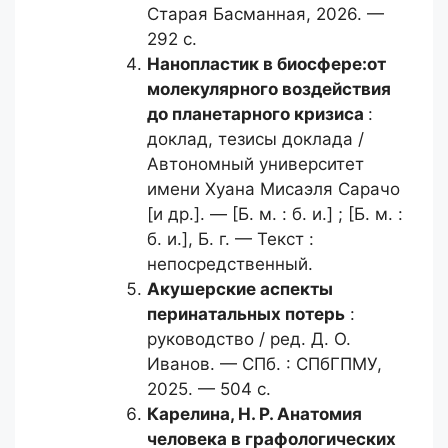
Старая Басманная, 2026. —
292 с.
Нанопластик в биосфере:
от
молекулярного воздействия
до планетарного кризиса
:
доклад, тезисы доклада /
Автономный университет
имени Хуана Мисаэля Сарачо
[и др.]. — [Б. м. : б. и.] ; [Б. м. :
б. и.], Б. г. — Текст :
непосредственный.
Акушерские аспекты
перинатальных
потерь
:
руководство / ред. Д. О.
Иванов. — СПб. : СПбГПМУ,
2025. — 504 с.
Карелина, Н. Р.
Анатомия
человека в графологических