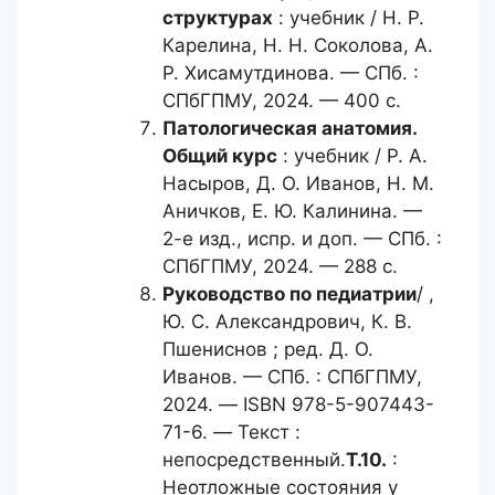
структурах
: учебник / Н. Р.
Карелина, Н. Н. Соколова, А.
Р. Хисамутдинова. — СПб. :
СПбГПМУ, 2024. — 400 с.
Патологическая анатомия.
Общий
курс
: учебник / Р. А.
Насыров, Д. О. Иванов, Н. М.
Аничков, Е. Ю. Калинина. —
2-е изд., испр. и доп. — СПб. :
СПбГПМУ, 2024. — 288 с.
Руководство по педиатрии
/ ,
Ю. С. Александрович, К. В.
Пшениснов ; ред. Д. О.
Иванов. — СПб. : СПбГПМУ,
2024. — ISBN 978-5-907443-
71-6. — Текст :
непосредственный.
Т.10.
:
Неотложные состояния у