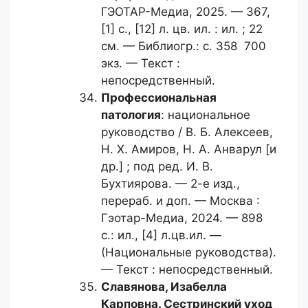
ГЭОТАР-Медиа, 2025. — 367,
[1] с., [12] л. цв. ил. : ил. ; 22
см. — Библиогр.: с. 358 700
экз. — Текст :
непосредственный.
Профессиональная
патология
: национальное
руководство / В. Б. Алексеев,
Н. Х. Амиров, Н. А. Анварул [и
др.] ; под ред. И. В.
Бухтиярова. — 2-е изд.,
перераб. и доп. — Москва :
Гэотар-Медиа, 2024. — 898
с.: ил., [4] л.цв.ил. —
(Национальные руководства).
— Текст : непосредственный.
Славянова, Изабелла
Карповна.
Сестринский уход