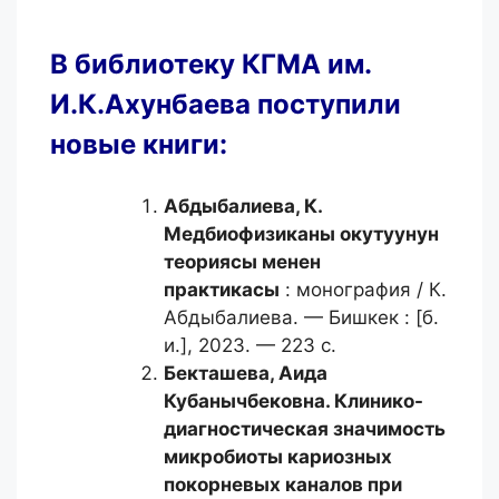
В библиотеку КГМА им.
И.К.Ахунбаева поступили
новые книги:
Абдыбалиева, К.
Медбиофизиканы окутуунун
теориясы менен
практикасы
: монография / К.
Абдыбалиева. — Бишкек : [б.
и.], 2023. — 223 с.
Бекташева, Аида
Кубанычбековна.
Клинико-
диагностическая значимость
микробиоты кариозных
покорневых каналов при