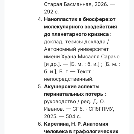
Старая Басманная, 2026. —
292 с.
Нанопластик в биосфере:
от
молекулярного воздействия
до планетарного кризиса
:
доклад, тезисы доклада /
Автономный университет
имени Хуана Мисаэля Сарачо
[и др.]. — [Б. м. : б. и.] ; [Б. м. :
б. и.], Б. г. — Текст :
непосредственный.
Акушерские аспекты
перинатальных
потерь
:
руководство / ред. Д. О.
Иванов. — СПб. : СПбГПМУ,
2025. — 504 с.
Карелина, Н. Р.
Анатомия
человека в графологических