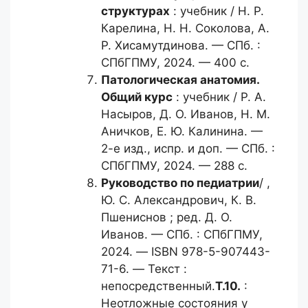
структурах
: учебник / Н. Р.
Карелина, Н. Н. Соколова, А.
Р. Хисамутдинова. — СПб. :
СПбГПМУ, 2024. — 400 с.
Патологическая анатомия.
Общий
курс
: учебник / Р. А.
Насыров, Д. О. Иванов, Н. М.
Аничков, Е. Ю. Калинина. —
2-е изд., испр. и доп. — СПб. :
СПбГПМУ, 2024. — 288 с.
Руководство по педиатрии
/ ,
Ю. С. Александрович, К. В.
Пшениснов ; ред. Д. О.
Иванов. — СПб. : СПбГПМУ,
2024. — ISBN 978-5-907443-
71-6. — Текст :
непосредственный.
Т.10.
:
Неотложные состояния у