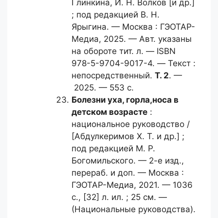
Глинкина, И. Н. Волков [и др.]
; под редакцией В. Н.
Ярыгина. — Москва : ГЭОТАР-
Медиа, 2025. — Авт. указаны
на обороте тит. л. — ISBN
978-5-9704-9017-4. — Текст :
непосредственный.
Т. 2
. —
2025. — 553 с.
Болезни уха, горла,
носа в
детском возрасте
:
национальное руководство /
[Абдулкеримов Х. Т. и др.] ;
под редакцией М. Р.
Богомильского. — 2-е изд.,
перераб. и доп. — Москва :
ГЭОТАР-Медиа, 2021. — 1036
с., [32] л. ил. ; 25 см. —
(Национальные руководства).