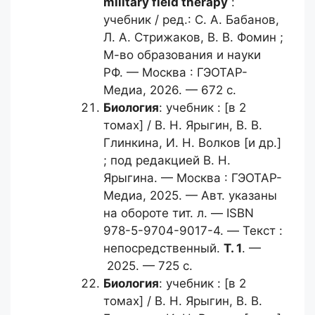
military field therapy
:
учебник / ред.: С. А. Бабанов,
Л. А. Стрижаков, В. В. Фомин ;
М-во образования и науки
РФ. — Москва : ГЭОТАР-
Медиа, 2026. — 672 с.
Биология
: учебник : [в 2
томах] / B. Н. Ярыгин, B. В.
Глинкина, И. Н. Волков [и др.]
; под редакцией В. Н.
Ярыгина. — Москва : ГЭОТАР-
Медиа, 2025. — Авт. указаны
на обороте тит. л. — ISBN
978-5-9704-9017-4. — Текст :
непосредственный.
Т. 1
. —
2025. — 725 с.
Биология
: учебник : [в 2
томах] / B. Н. Ярыгин, B. В.