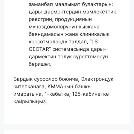
заманбап маалымат булактарын:
дары-дармектердин мамлекеттик
реестрин, продукциянын
мүнөздөмөлөрүнүн кыскача
баяндамасын жана клиникалык
көрсөтмөлөрдү талдап, “LS
GEOTAR” системасында дары-
дармектин толук сүрөттөмөсүн
беришет.
Бардык суроолор боюнча, Электрондук
китепканага, KМMAнын башкы
имаратына, 1-кабатка, 125-кабинетке
кайрылыңыз.