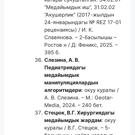
“Медайымдык иш”, 31.02.02
“Акушерлик” (2017-жылдын
24-январындагы № REZ 17-01
рецензиясы) / И. К.
Славянова. – 2-басылышы –
Ростов н / Д: Феникс, 2025. –
395 б.
Слезина, А. В.
Педиатриядагы
медайымдык
манипуляциялардын
алгоритмдери
: окуу куралы /
А. В. Слезина. – М.: Geotar-
Media, 2024. – 240 бет.
Стецюк, В.Г.
Хирургиядагы
медайымдык жардам
: окуу
куралы / В.Г. Стецюк. – 5-