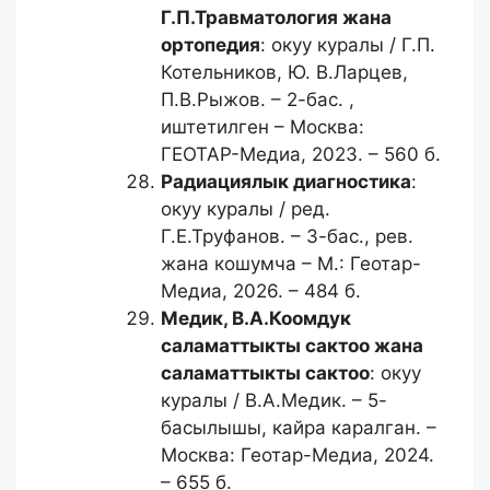
Г.П.
Травматология жана
ортопедия
: окуу куралы / Г.П.
Котельников, Ю. В.Ларцев,
П.В.Рыжов. – 2-бас. ,
иштетилген – Москва:
ГЕОТАР-Медиа, 2023. – 560 б.
Радиациялык диагностика
:
окуу куралы / ред.
Г.Е.Труфанов. – 3-бас., рев.
жана кошумча – М.: Геотар-
Медиа, 2026. – 484 б.
Медик, В.А.
Коомдук
саламаттыкты сактоо жана
саламаттыкты сактоо
: окуу
куралы / В.А.Медик. – 5-
басылышы, кайра каралган. –
Москва: Геотар-Медиа, 2024.
– 655 б.