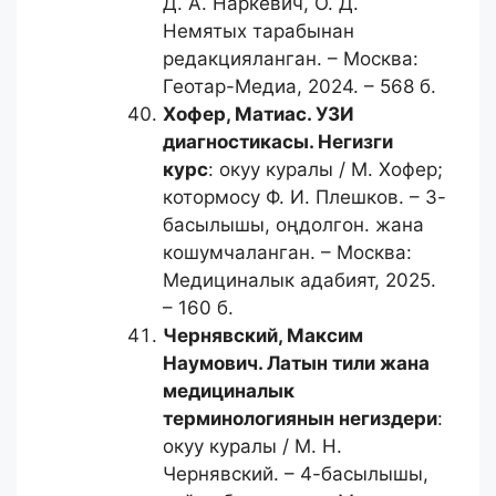
Д. А. Наркевич, О. Д.
Немятых тарабынан
редакцияланган. – Москва:
Геотар-Медиа, 2024. – 568 б.
Хофер, Матиас.
УЗИ
диагностикасы. Негизги
курс
: окуу куралы / М. Хофер;
котормосу Ф. И. Плешков. – 3-
басылышы, оңдолгон. жана
кошумчаланган. – Москва:
Медициналык адабият, 2025.
– 160 б.
Чернявский, Максим
Наумович.
Латын тили жана
медициналык
терминологиянын негиздери
:
окуу куралы / М. Н.
Чернявский. – 4-басылышы,