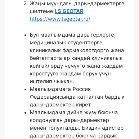
Жаңы муундагы дары-дармектерге
шилтеме
LS GEOTAR
https://www.lsgeotar.ru/
Бул маалымдама дарыгерлерге,
медициналык студенттерге,
клиникалык фармакологдорго жана
бейтаптарга ар кандай клиникалык
көйгөйлөрдү чечүүгө жана жардам
көрсөтүүгө жардам берүү үчүн
иштелип чыккан.
Маалымдамага Россия
Федерациясында катталган бардык
дары-дармектер кирет.
Маалымдама дүйнө жүзү боюнча
колдонулган дары-дармектер
менен толукталды. Биздин адистер
дары-дармектер боюнча бардык