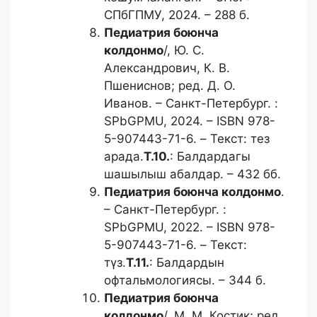
СПбГПМУ, 2024. – 288 б.
Педиатрия боюнча
колдонмо
/, Ю. С.
Александрович, К. В.
Пшениснов; ред. Д. О.
Иванов. – Санкт-Петербург. :
SPbGPMU, 2024. – ISBN 978-
5-907443-71-6. – Текст: тез
арада.
Т.10.
: Балдардагы
шашылыш абалдар. – 432 бб.
Педиатрия боюнча колдонмо
.
– Санкт-Петербург. :
SPbGPMU, 2022. – ISBN 978-
5-907443-71-6. – Текст:
түз.
Т.11.
: Балдардын
офтальмологиясы. – 344 б.
Педиатрия боюнча
колдонмо
/, М. М. Костик; ред.