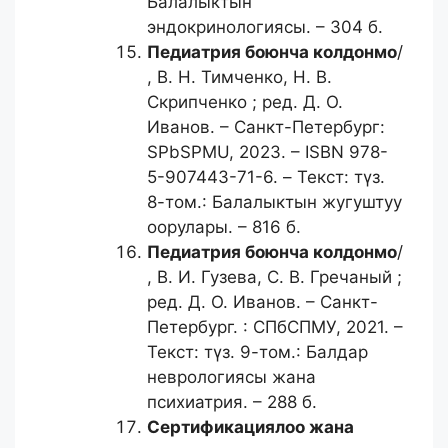
Балалыктын
эндокринологиясы. – 304 б.
Педиатрия боюнча колдонмо
/
, В. Н. Тимченко, Н. В.
Скрипченко ; ред. Д. О.
Иванов. – Санкт-Петербург:
SPbSPMU, 2023. – ISBN 978-
5-907443-71-6. – Текст: түз.
8-том.: Балалыктын жугуштуу
оорулары. – 816 б.
Педиатрия боюнча колдонмо
/
, В. И. Гузева, С. В. Гречаный ;
ред. Д. О. Иванов. – Санкт-
Петербург. : СПбСПМУ, 2021. –
Текст: түз. 9-том.: Балдар
неврологиясы жана
психиатрия. – 288 б.
Сертификациялоо жана