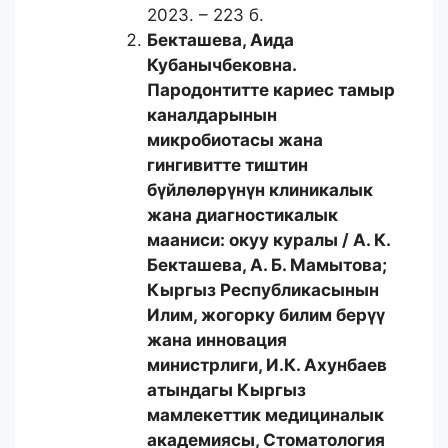
2023. – 223 б.
Бекташева, Аида
Кубанычбековна.
Пародонтитте кариес тамыр
каналдарынын
микробиотасы жана
гингивитте тиштин
бүйлөлөрүнүн клиникалык
жана диагностикалык
мааниси: окуу куралы / А. К.
Бекташева, А. Б. Мамытова;
Кыргыз Республикасынын
Илим, жогорку билим берүү
жана инновация
министрлиги, И.К. Ахунбаев
атындагы Кыргыз
мамлекеттик медициналык
академиясы, Стоматология