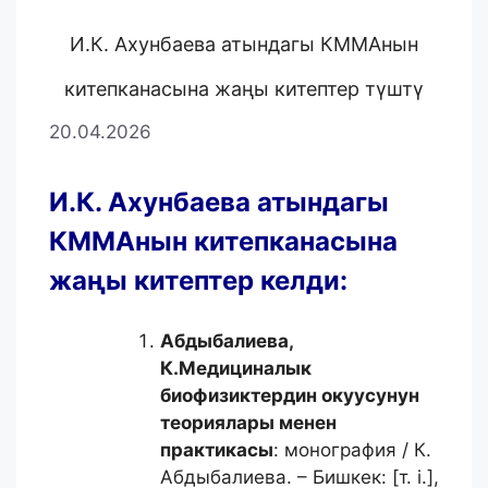
И.К. Ахунбаева атындагы КММАнын
китепканасына жаңы китептер түштү
20.04.2026
И.К. Ахунбаева атындагы
КММАнын китепканасына
жаңы китептер келди:
Абдыбалиева,
К.
Медициналык
биофизиктердин окуусунун
теориялары менен
практикасы
: монография / К.
Абдыбалиева. – Бишкек: [т. i.],