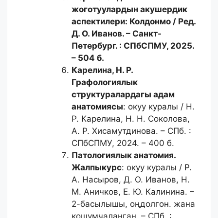
жоготуулардын акушердик
аспектилери
: Колдонмо / Ред.
Д. О. Иванов. – Санкт-
Петербург. : СПбСПМУ, 2025.
– 504 б.
Карелина, Н. Р.
Графологиялык
структуралардагы адам
анатомиясы
: окуу куралы / Н.
Р. Карелина, Н. Н. Соколова,
А. Р. Хисамутдинова. – СПб. :
СПбСПМУ, 2024. – 400 б.
Патологиялык анатомия.
Жалпы
курс
: окуу куралы / Р.
А. Насыров, Д. О. Иванов, Н.
М. Аничков, Е. Ю. Калинина. –
2-басылышы, оңдолгон. жана
кошумчаланган. – СПб. :