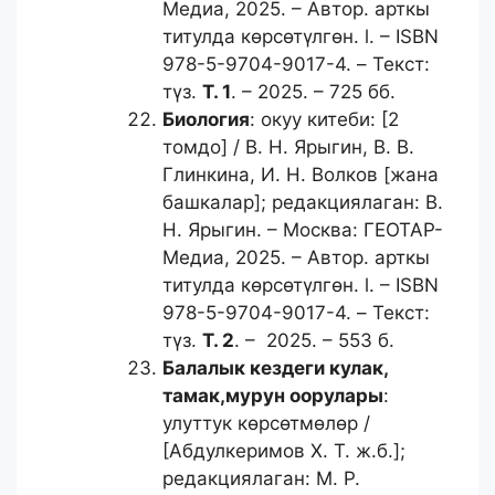
Медиа, 2025. – Автор. арткы
титулда көрсөтүлгөн. l. – ISBN
978-5-9704-9017-4. – Текст:
түз.
Т. 1
. – 2025. – 725 бб.
Биология
: окуу китеби: [2
томдо] / В. Н. Ярыгин, В. В.
Глинкина, И. Н. Волков [жана
башкалар]; редакциялаган: В.
Н. Ярыгин. – Москва: ГЕОТАР-
Медиа, 2025. – Автор. арткы
титулда көрсөтүлгөн. l. – ISBN
978-5-9704-9017-4. – Текст:
түз.
Т. 2
. – 2025. – 553 б.
Балалык кездеги кулак,
тамак,
мурун оорулары
:
улуттук көрсөтмөлөр /
[Абдулкеримов Х. Т. ж.б.];
редакциялаган: М. Р.