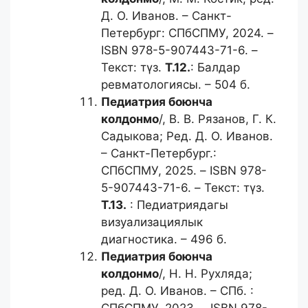
Д. О. Иванов. – Санкт-
Петербург: СПбСПМУ, 2024. –
ISBN 978-5-907443-71-6. –
Текст: түз.
Т.12.
: Балдар
ревматологиясы. – 504 б.
Педиатрия боюнча
колдонмо
/, В. В. Рязанов, Г. К.
Садыкова; Ред. Д. О. Иванов.
– Санкт-Петербург.:
СПбСПМУ, 2025. – ISBN 978-
5-907443-71-6. – Текст: түз.
Т.13.
: Педиатриядагы
визуализациялык
диагностика. – 496 б.
Педиатрия боюнча
колдонмо
/, Н. Н. Рухляда;
ред. Д. О. Иванов. – СПб. :