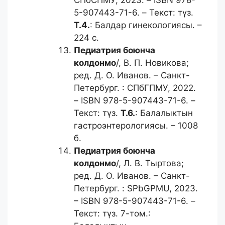
СПбСПМУ, 2023. – ISBN 978-
5-907443-71-6. – Текст: түз.
Т.4.
: Балдар гинекологиясы. –
224 с.
Педиатрия боюнча
колдонмо
/, В. П. Новикова;
ред. Д. О. Иванов. – Санкт-
Петербург. : СПбГПМУ, 2022.
– ISBN 978-5-907443-71-6. –
Текст: түз.
Т.6.
: Балалыктын
гастроэнтерологиясы. – 1008
б.
Педиатрия боюнча
колдонмо
/, Л. В. Тыртова;
ред. Д. О. Иванов. – Санкт-
Петербург. : SPbGPMU, 2023.
– ISBN 978-5-907443-71-6. –
Текст: түз. 7-том.: