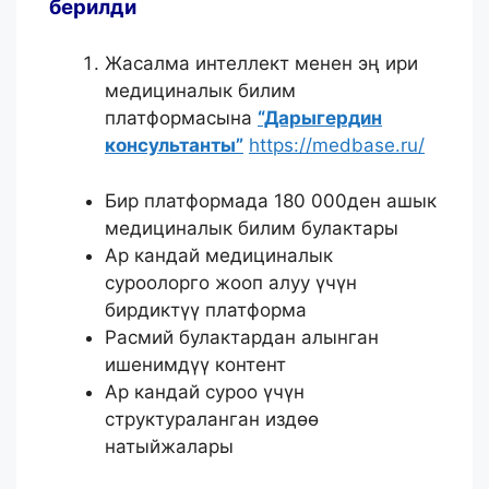
берилди
Жасалма интеллект менен эң ири
медициналык билим
платформасына
“Дарыгердин
консультанты”
https://medbase.ru/
Бир платформада 180 000ден ашык
медициналык билим булактары
Ар кандай медициналык
суроолорго жооп алуу үчүн
бирдиктүү платформа
Расмий булактардан алынган
ишенимдүү контент
Ар кандай суроо үчүн
структураланган издөө
натыйжалары