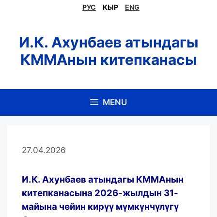
Skip
РУС
КЫР
ENG
to
content
И.К. Ахунбаев атындагы
КММАнын китепканасы
MENU
27.04.2026
И.К. Ахунбаев атындагы КММАнын
китепканасына 2026-жылдын 31-
майына чейин кирүү мүмкүнчүлүгү