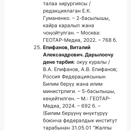
талаа хирургиясы /
редакциялаган Е.К.
Гуманенко. – 2-басылышы,
кайра каралып жана
чоңойтулган. – Москва:
ГЕОТАР-Медиа, 2022. – 768 б.
Епифанов, Виталий
Александрович.
Дарылоочу
дене тарбия
: окуу куралы /
В.А. Епифанов, А.В. Епифанов;
Россия Федерациясынын
Билим берүү жана илим
министрлиги. – 5-басылышы,
кеңейтилген. – М.: ГЕОТАР-
Медиа, 2024. – 692 б. –
(Билим берүүнү өнүктүрүү
боюнча федералдык институт
тарабынан 31.05.01 “Жалпы