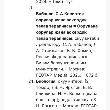
2024. – Текст: түз.
Бабанов, С.А.
Кесиптик
оорулар жана аскердик
талаа терапиясы = Оорукана
оорулар жана аскердик
талаа терапиясы
: окуу китеби
/ редактору: С. А. Бабанов, Л.
А. Стрижаков, В. В. Фомин;
Россия Федерациясынын
Билим берүү жана илим
министрлиги. – Москва:
ГЕОТАР-Медиа, 2026. – 672 б.
Биология
: окуу китеби: [2
томдо] / В. Н. Ярыгин, В. В.
Глинкина, И. Н. Волков [жана
башкалар]; редакциялаган В.
Н. Ярыгин. – Москва: ГЕОТАР-