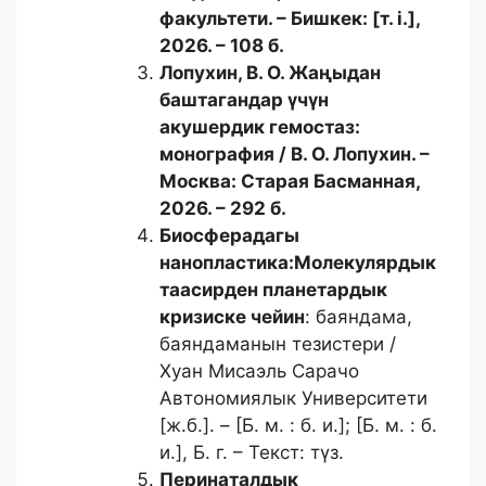
факультети. – Бишкек: [т. i.],
2026. – 108 б.
Лопухин, В. О.
Жаңыдан
баштагандар үчүн
акушердик гемостаз:
монография / В. О. Лопухин. –
Москва: Старая Басманная,
2026. – 292 б.
Биосферадагы
нанопластика:
Молекулярдык
таасирден планетардык
кризиске чейин
: баяндама,
баяндаманын тезистери /
Хуан Мисаэль Сарачо
Автономиялык Университети
[ж.б.]. – [Б. м. : б. и.]; [Б. м. : б.
и.], Б. г. – Текст: түз.
Перинаталдык