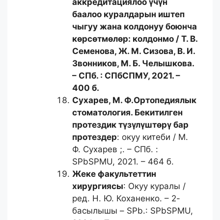
аккредитациялоо үчүн
баалоо куралдарын иштеп
чыгуу жана колдонуу боюнча
көрсөтмөлөр
: колдонмо / Т. В.
Семенова, Ж. М. Сизова, В. И.
Звонников, М. Б. Челышкова.
– СПб. : СПбСПМУ, 2021. –
400 б.
Сухарев, М. Ф.
Ортопедиялык
стоматология. Бекитилген
протездик түзүлүштөрү бар
протездер
: окуу китеби / М.
Ф. Сухарев ;. – СПб. :
SPbSPMU, 2021. – 464 б.
Жеке факультеттин
хирургиясы
: Окуу куралы /
ред. Н. Ю. Коханенко. – 2-
басылышы – SPb.: SPbSPMU,