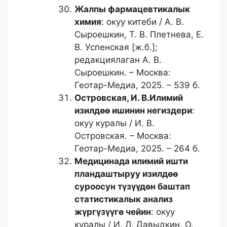
Жалпы фармацевтикалык
химия
: окуу китеби / А. В.
Сыроешкин, Т. В. Плетнева, Е.
В. Успенская [ж.б.];
редакциялаган А. В.
Сыроешкин. – Москва:
Геотар-Медиа, 2025. – 539 б.
Островская, И. В.
Илимий
изилдөө ишинин негиздери
:
окуу куралы / И. В.
Островская. – Москва:
Геотар-Медиа, 2025. – 264 б.
Медицинада илимий ишти
пландаштыруу изилдөө
суроосун түзүүдөн баштап
статистикалык анализ
жүргүзүүгө чейин
: окуу
куралы / И. Л. Давыдкин, О.