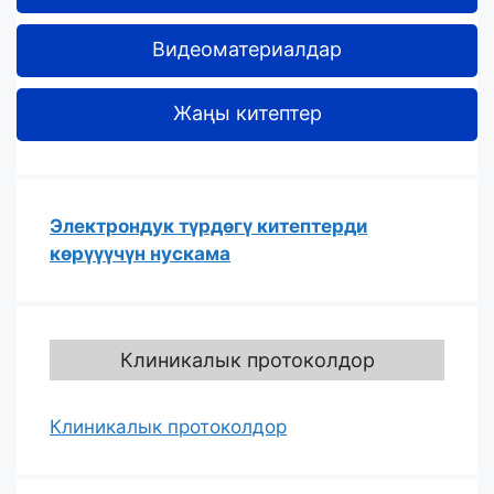
Видеоматериалдар
Жаңы китептер
Электрондук түрдөгү китептерди
көрүүүчүн нускама
Клиникалык протоколдор
Клиникалык протоколдор