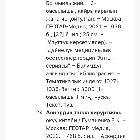
Богомильский. – 2-
басылышы, кайра каралып
жана чоңойтулган. – Москва:
ГЕОТАР-Медиа, 2021. – 1036
б., [32] б. ил.; 25 см. –
(Улуттук көрсөтмөлөр). –
(Дүйнөлүк медициналык
бестселлерлердин “Алтын
сериясы”. – Бөлүмдүн
аягындагы библиография. –
Тематикалык индекс: 1027-
1036-беттер 3000 (1-
басылышы 1 миң) нуска. –
Текст: түз.
Аскердик талаа хирургиясы
:
окуу китеби / Гуманенко Е.К. –
Москва: ГЕОТАР-Медиа,
2022. – 768 б. : ил. – Аскердик