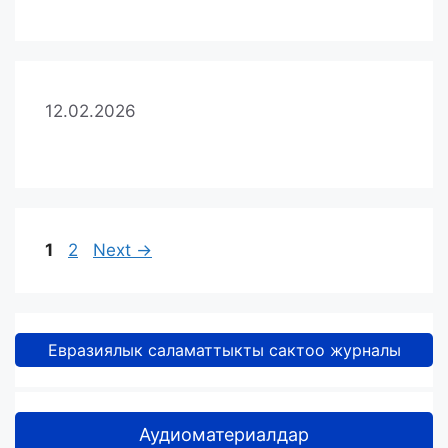
12.02.2026
Page
Page
1
2
Next
→
Евразиялык саламаттыкты сактоо журналы
Аудиоматериалдар