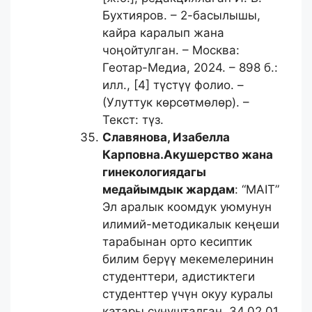
Бухтияров. – 2-басылышы,
кайра каралып жана
чоңойтулган. – Москва:
Геотар-Медиа, 2024. – 898 б.:
илл., [4] түстүү фолио. –
(Улуттук көрсөтмөлөр). –
Текст: түз.
Славянова, Изабелла
Карповна.
Акушерство жана
гинекологиядагы
медайымдык жардам
: “MAIT”
Эл аралык коомдук уюмунун
илимий-методикалык кеңеши
тарабынан орто кесиптик
билим берүү мекемелеринин
студенттери, адистиктеги
студенттер үчүн окуу куралы
катары сунушталган. 34.02.01