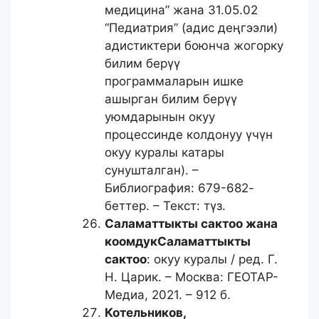
медицина” жана 31.05.02
“Педиатрия” (адис деңгээли)
адистиктери боюнча жогорку
билим берүү
программаларын ишке
ашырган билим берүү
уюмдарынын окуу
процессинде колдонуу үчүн
окуу куралы катары
сунушталган). –
Библиография: 679-682-
беттер. – Текст: түз.
Саламаттыкты сактоо жана
коомдук
Саламаттыкты
сактоо
: окуу куралы / ред. Г.
Н. Царик. – Москва: ГЕОТАР-
Медиа, 2021. – 912 б.
Котельников,