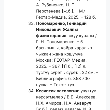
А. Рубаненко, Н. П.
Перстенева [ж.б.]. – М.:
Геотар-Медиа, 2025. – 128 б.
Пономаренко, Геннадий
Николаевич.
Жалпы
физиотерапия
: окуу куралы /
Г. Н. Пономаренко. – 5-
басылышы, кайра каралып
чыккан жана кошумча –
Москва: ГЕОТАР-Медиа,
2025. – 367, [1] б., [12] л.
түстүү сүрөт. : сүрөт. ; 22 см. –
Библиография: б. 358 700
нуска. – Текст: түз.
Кесиптик патология
: улуттук
көрсөтмөлөр / В.Б. Алексеев,
Н.Х. Амиров, Н.А. Анварул
[ж.б.]; редакциялаган И. В.