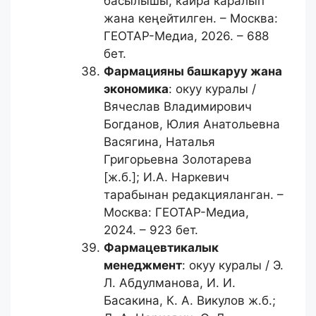
басылышы, кайра каралып
жана кеңейтилген. – Москва:
ГЕОТАР-Медиа, 2026. – 688
бет.
Фармацияны башкаруу жана
экономика
: окуу куралы /
Вячеслав Владимирович
Богданов, Юлия Анатольевна
Васягина, Наталья
Григорьевна Золотарева
[ж.б.]; И.А. Наркевич
тарабынан редакцияланган. –
Москва: ГЕОТАР-Медиа,
2024. – 923 бет.
Фармацевтикалык
менеджмент
: окуу куралы / Э.
Л. Абдулманова, И. И.
Басакина, К. А. Викулов ж.б.;