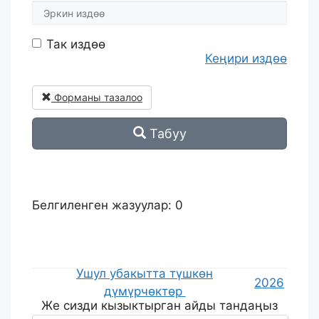
Так издөө
Кеңири издөө
Форманы тазалоо
Табуу
Белгиленген жазуулар:
0
Ушул убакытта түшкөн
2026
дүмүрчөктөр
Же сизди кызыктырган айды тандаңыз