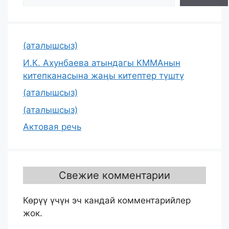
(аталышсыз)
И.К. Ахунбаева атындагы КММАнын
китепканасына жаңы китептер түштү
(аталышсыз)
(аталышсыз)
Актовая речь
Свежие комментарии
Көрүү үчүн эч кандай комментарийлер
жок.