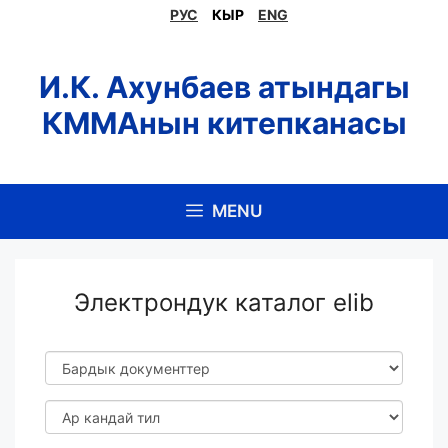
Skip
РУС
КЫР
ENG
to
content
И.К. Ахунбаев атындагы
КММАнын китепканасы
MENU
Электрондук каталог elib