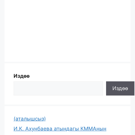
Издөө
Издөө
(аталышсыз)
И.К. Ахунбаева атындагы КММАнын