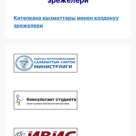
эрежелери
Китепкана кызматтары менен колдонуу
эрежелери