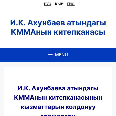
Skip
РУС
КЫР
ENG
to
content
И.К. Ахунбаев атындагы
КММАнын китепканасы
MENU
И.К. Ахунбаева атындагы
КММАнын китепканасынын
кызматтарын колдонуу