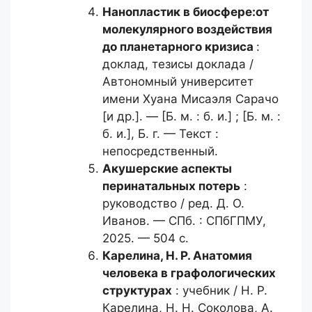
Нанопластик в биосфере:
от
молекулярного воздействия
до планетарного кризиса
:
доклад, тезисы доклада /
Автономный университет
имени Хуана Мисаэля Сарачо
[и др.]. — [Б. м. : б. и.] ; [Б. м. :
б. и.], Б. г. — Текст :
непосредственный.
Акушерские аспекты
перинатальных
потерь
:
руководство / ред. Д. О.
Иванов. — СПб. : СПбГПМУ,
2025. — 504 с.
Карелина, Н. Р.
Анатомия
человека в графологических
структурах
: учебник / Н. Р.
Карелина, Н. Н. Соколова, А.