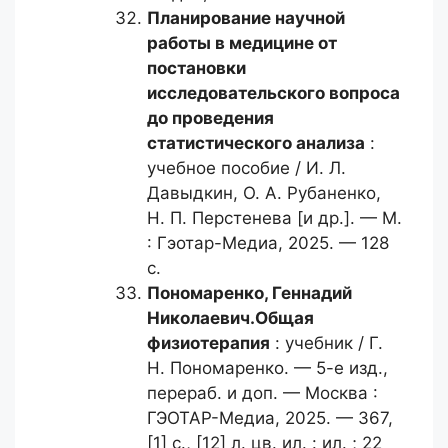
Планирование научной
работы
в медицине от
постановки
исследовательского вопроса
до проведения
статистического анализа
:
учебное пособие / И. Л.
Давыдкин, О. А. Рубаненко,
Н. П. Перстенева [и др.]. — М.
: Гэотар-Медиа, 2025. — 128
с.
Пономаренко, Геннадий
Николаевич.
Общая
физиотерапия
: учебник / Г.
Н. Пономаренко. — 5-е изд.,
перераб. и доп. — Москва :
ГЭОТАР-Медиа, 2025. — 367,
[1] с., [12] л. цв. ил. : ил. ; 22