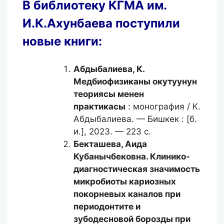
В библиотеку КГМА им.
И.К.Ахунбаева поступили
новые книги:
Абдыбалиева, К.
Медбиофизиканы окутуунун
теориясы менен
практикасы
: монография / К.
Абдыбалиева. — Бишкек : [б.
и.], 2023. — 223 с.
Бекташева, Аида
Кубанычбековна.
Клинико-
диагностическая значимость
микробиоты кариозных
покорневых каналов при
периодонтите и
зубодесновой борозды при