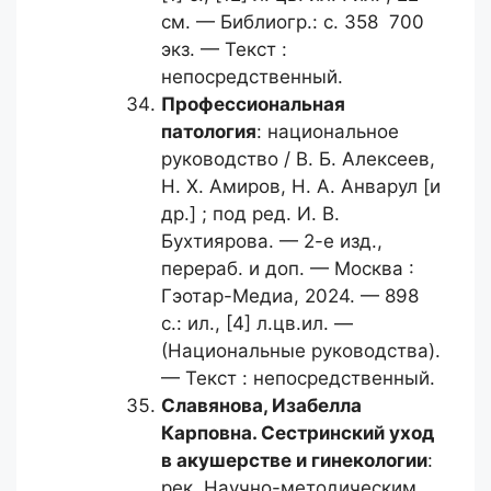
см. — Библиогр.: с. 358 700
экз. — Текст :
непосредственный.
Профессиональная
патология
: национальное
руководство / В. Б. Алексеев,
Н. Х. Амиров, Н. А. Анварул [и
др.] ; под ред. И. В.
Бухтиярова. — 2-е изд.,
перераб. и доп. — Москва :
Гэотар-Медиа, 2024. — 898
с.: ил., [4] л.цв.ил. —
(Национальные руководства).
— Текст : непосредственный.
Славянова, Изабелла
Карповна.
Сестринский уход
в акушерстве и гинекологии
:
рек. Научно-методическим