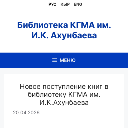
Перейти
РУС
КЫР
ENG
к
содержимому
Библиотека КГМА им.
И.К. Ахунбаева
МЕНЮ
Новое поступление книг в
библиотеку КГМА им.
И.К.Ахунбаева
20.04.2026