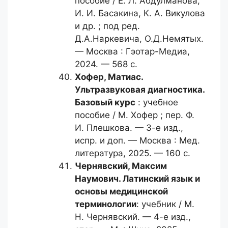
пособие / Е. Л. Абдулманова,
И. И. Басакина, К. А. Викулова
и др. ; под ред.
Д.А.Наркевича, О.Д.Немятых.
— Москва : Гэотар-Медиа,
2024. — 568 с.
Хофер, Матиас.
Ультразвуковая диагностика.
Базовый курс
: учебное
пособие / М. Хофер ; пер. Ф.
И. Плешкова. — 3-е изд.,
испр. и доп. — Москва : Мед.
литература, 2025. — 160 с.
Чернявский, Максим
Наумович.
Латинский язык и
основы медицинской
терминологии
: учебник / М.
Н. Чернявский. — 4-е изд.,