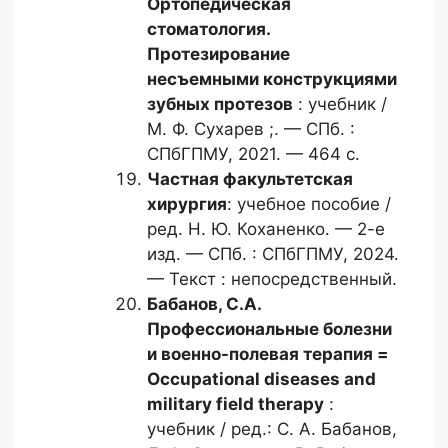
Ортопедическая
стоматология.
Протезирование
несъемными конструкциями
зубных протезов
: учебник /
М. Ф. Сухарев ;. — СПб. :
СПбГПМУ, 2021. — 464 с.
Частная факультетская
хирургия
: учебное пособие /
ред. Н. Ю. Коханенко. — 2-е
изд. — СПб. : СПбГПМУ, 2024.
— Текст : непосредственный.
Бабанов, С.А.
Профессиональные болезни
и военно-полевая терапия =
Occupational diseases and
military field therapy
:
учебник / ред.: С. А. Бабанов,