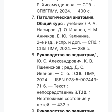
Р. Хисамутдинова. — СПб. :
СПбГПМУ, 2024. — 400 с.
Патологическая анатомия.
Общий
курс
: учебник / Р. А.
Насыров, Д. О. Иванов, Н. М.
Аничков, Е. Ю. Калинина. —
2-е изд., испр. и доп. — СПб. :
СПбГПМУ, 2024. — 288 с.
Руководство по педиатрии
/ ,
Ю. С. Александрович, К. В.
Пшениснов ; ред. Д. О.
Иванов. — СПб. : СПбГПМУ,
2024. — ISBN 978-5-907443-
71-6. — Текст :
непосредственный.
Т.10.
:
Неотложные состояния у
детей. — 432 с.
Руководство по педиатрии
.