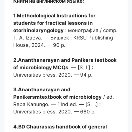
Книги на английском языке:
1.Methodological Instructions
for
students for fractical lessons in
otorhinolaryngology
: монография / comp.
T. A. Izaeva. — Бишкек : KRSU Publishing
House, 2024. — 90 p.
2.Ananthanarayan and Panikers
textbook
of microbiology MCQs
. — [S. l.] :
Universities press, 2020. — 94 p.
3.Ananthanarayan and
Panikersmtextbook
of microbiology
/ ed.
Reba Kanungo. — 11nd ed. — [S. l.] :
Universities press, 2020. — 660 p.
4.BD Chaurasias handbook
of general