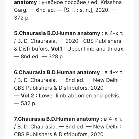
anatomy
: учебное пособие / ed. Krisshna
Garg. — 6nd ed. — [S. l. : s. n.], 2020. —
372 p.
5.Chaurasia B.D.
Human anatomy
: в 4-х т.
/ B. D. Chaurasia. — 2020 : CBS Publishers
& Disfribufors.
Vol.1
: Upper limb and throax.
— 8nd ed. — 328 p.
6.Chaurasia B.D.
Human anatomy
: в 4-х т.
/ B. D. Chaurasia. — 8nd ed. — New Delhi :
CBS Publishers & Disfribufors, 2020
—
Vol.2
: Lower limb abdomen and pelvis.
— 532 p.
7.Chaurasia B.D.
Human anatomy
: в 4-х т.
/ B. D. Chaurasia. — 8nd ed. — New Delhi :
CBS Publishers & Disfribufors, 2020