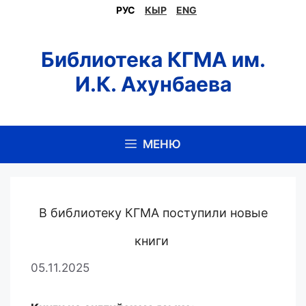
Перейти
РУС
КЫР
ENG
к
содержимому
Библиотека КГМА им.
И.К. Ахунбаева
МЕНЮ
В библиотеку КГМА поступили новые
книги
05.11.2025