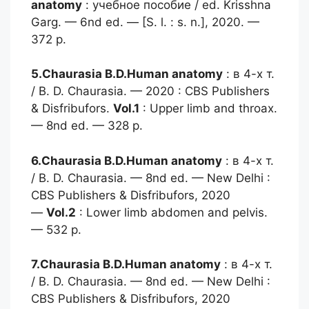
anatomy
: учебное пособие / ed. Krisshna
Garg. — 6nd ed. — [S. l. : s. n.], 2020. —
372 p.
5.Chaurasia B.D.
Human anatomy
: в 4-х т.
/ B. D. Chaurasia. — 2020 : CBS Publishers
& Disfribufors.
Vol.1
: Upper limb and throax.
— 8nd ed. — 328 p.
6.Chaurasia B.D.
Human anatomy
: в 4-х т.
/ B. D. Chaurasia. — 8nd ed. — New Delhi :
CBS Publishers & Disfribufors, 2020
—
Vol.2
: Lower limb abdomen and pelvis.
— 532 p.
7.Chaurasia B.D.
Human anatomy
: в 4-х т.
/ B. D. Chaurasia. — 8nd ed. — New Delhi :
CBS Publishers & Disfribufors, 2020