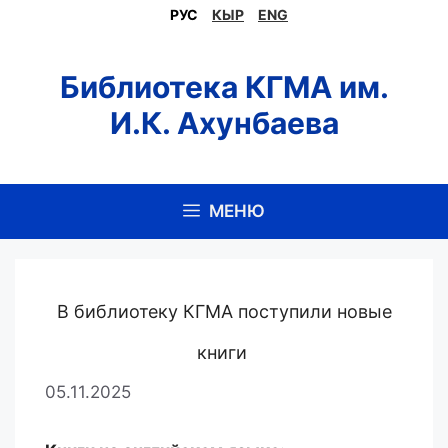
Перейти
РУС
КЫР
ENG
к
содержимому
Библиотека КГМА им.
И.К. Ахунбаева
МЕНЮ
В библиотеку КГМА поступили новые
книги
05.11.2025