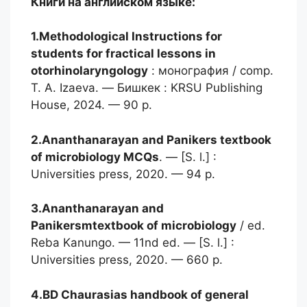
Книги на английском языке:
1.Methodological Instructions
for
students for fractical lessons in
otorhinolaryngology
: монография / comp.
T. A. Izaeva. — Бишкек : KRSU Publishing
House, 2024. — 90 p.
2.Ananthanarayan and Panikers
textbook
of microbiology MCQs
. — [S. l.] :
Universities press, 2020. — 94 p.
3.Ananthanarayan and
Panikersmtextbook
of microbiology
/ ed.
Reba Kanungo. — 11nd ed. — [S. l.] :
Universities press, 2020. — 660 p.
4.BD Chaurasias handbook
of general