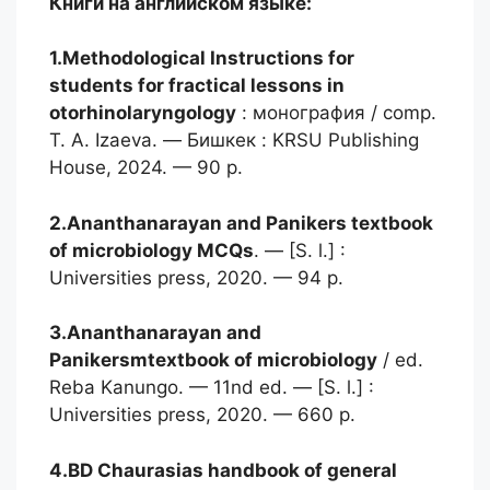
Книги на английском языке:
1.Methodological Instructions
for
students for fractical lessons in
otorhinolaryngology
: монография / comp.
T. A. Izaeva. — Бишкек : KRSU Publishing
House, 2024. — 90 p.
2.Ananthanarayan and Panikers
textbook
of microbiology MCQs
. — [S. l.] :
Universities press, 2020. — 94 p.
3.Ananthanarayan and
Panikersmtextbook
of microbiology
/ ed.
Reba Kanungo. — 11nd ed. — [S. l.] :
Universities press, 2020. — 660 p.
4.BD Chaurasias handbook
of general