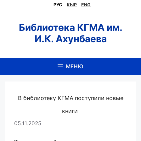
Перейти
РУС
КЫР
ENG
к
содержимому
Библиотека КГМА им.
И.К. Ахунбаева
МЕНЮ
В библиотеку КГМА поступили новые
книги
05.11.2025