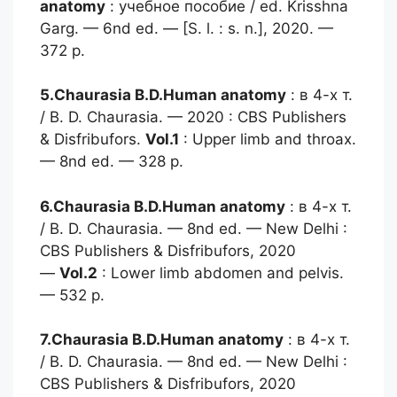
anatomy
: учебное пособие / ed. Krisshna
Garg. — 6nd ed. — [S. l. : s. n.], 2020. —
372 p.
5.Chaurasia B.D.
Human anatomy
: в 4-х т.
/ B. D. Chaurasia. — 2020 : CBS Publishers
& Disfribufors.
Vol.1
: Upper limb and throax.
— 8nd ed. — 328 p.
6.Chaurasia B.D.
Human anatomy
: в 4-х т.
/ B. D. Chaurasia. — 8nd ed. — New Delhi :
CBS Publishers & Disfribufors, 2020
—
Vol.2
: Lower limb abdomen and pelvis.
— 532 p.
7.Chaurasia B.D.
Human anatomy
: в 4-х т.
/ B. D. Chaurasia. — 8nd ed. — New Delhi :
CBS Publishers & Disfribufors, 2020